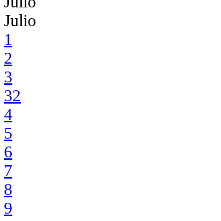
Julio
Julio
1
2
3
32
4
5
6
7
8
9