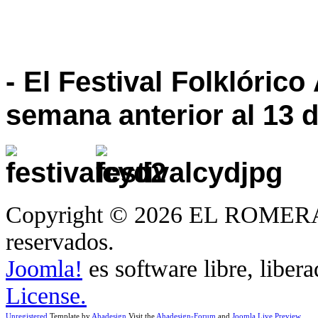
- El Festival Folklórico
semana anterior al 13 
Copyright © 2026 EL ROMERA
reservados.
Joomla!
es software libre, liber
License.
Unregistered
Template by
Ahadesign
Visit the
Ahadesign-Forum
and
Joomla Live Preview