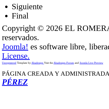
Siguiente
Final
Copyright © 2026 EL ROMERA
reservados.
Joomla!
es software libre, liber
License.
Unregistered
Template by
Ahadesign
Visit the
Ahadesign-Forum
and
Joomla Live Preview
PÁGINA CREADA Y ADMINISTRADA
PÉREZ