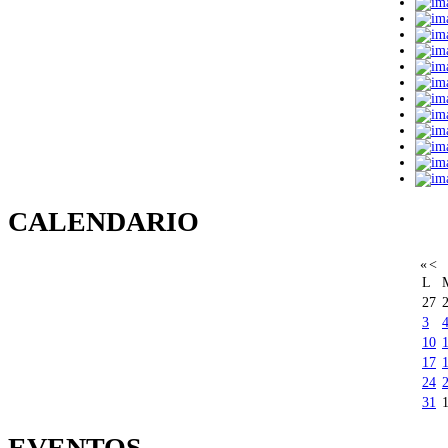
CALENDARIO
«
<
L
27
3
10
17
24
31
EVENTOS